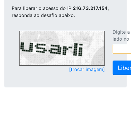
Para liberar o acesso
do IP
216.73.217.154
,
responda ao desafio abaixo.
Digite 
lado no
[trocar imagem]